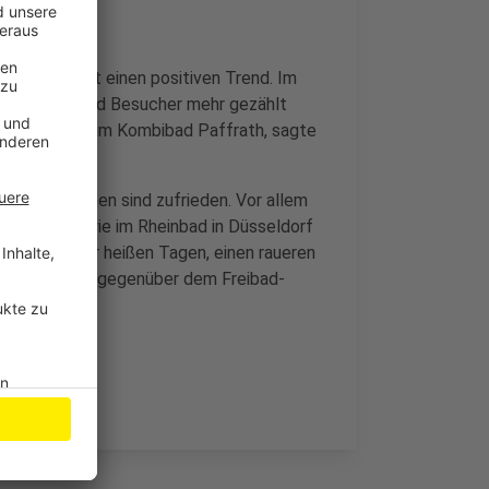
 schon jetzt einen positiven Trend. Im
d sechs tausend Besucher mehr gezählt
erhält es sich im Kombibad Paffrath, sagte
Wermelskirchen sind zufrieden. Vor allem
d Tumulte wie im Rheinbad in Düsseldorf
rade an sehr heißen Tagen, einen raueren
 Jugendlichen gegenüber dem Freibad-
er in Wiehl.