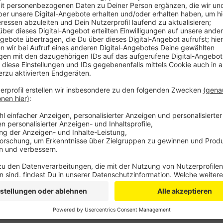
Anzeige
Die Bädergesellschaft Bergisch Gladbach verzeichnet
Freibad Milchborntal seien bis Ende Juni schon run
worden, als im letzten Jahr zu dieser Zeit. Ähnlich v
ein Sprecher.
Auch die Freibäder in Bergneustadt, Leichlingen und 
auch mit ihren Badegästen: Auseinandersetzungen un
gebe es im Bergischen nicht. Trotzdem spüre man, ge
Ton und teilweise Respektlosigkeit bei Kindern und
Personal, sagt zum Beispiel der Betreiber der Freibäd
Anzeige