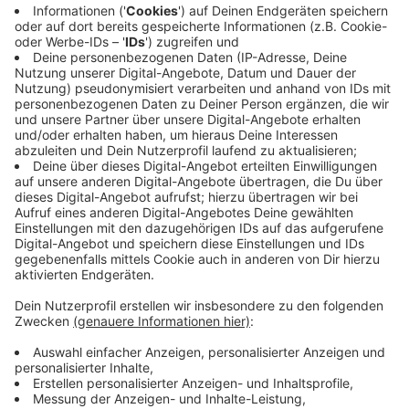
Der Antrag der Verbraucherzentrale sei unbegründet,
sagte Richter Oliver Jörgens vom OLG Köln. Meta
berufe sich auf ein berechtigtes Interesse nach der
Datenschutzgrundverordnung. Die angekündigte
Verwendung der Daten für KI-Trainingszwecke sei
auch ohne Einwilligung der Betroffenen rechtmäßig.
Meta verfolge mit der Verwendung zum KI-Training
einen legitimen Zweck. Dieser Zweck könne nicht
durch andere, weniger einschneidende Mittel erreicht
werden.
Anzeige
Meta freut sich über Gerichtsentscheidung
Anzeige