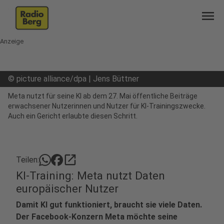
menu
Anzeige
©
picture alliance/dpa | Jens Büttner
Meta nutzt für seine KI ab dem 27. Mai öffentliche Beiträge
erwachsener Nutzerinnen und Nutzer für KI-Trainingszwecke.
Auch ein Gericht erlaubte diesen Schritt.
open_in_new
Teilen:
KI-Training: Meta nutzt Daten
europäischer Nutzer
Damit KI gut funktioniert, braucht sie viele Daten.
Der Facebook-Konzern Meta möchte seine