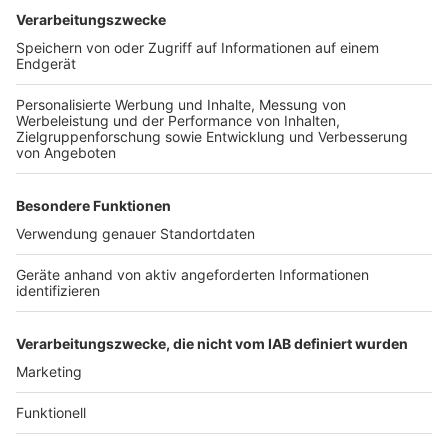
Rechtsanwalt Christian Solmecke von der Kanzlei
WBS.Legal
bezeichnete die Entscheidung als
"rechtlich nachvollziehbar". "Datenschutzethisch sollte
sie aber nicht das letzte Wort sein", erklärte der
Datenschutzexperte auf Anfrage der Deutschen
Presse-Agentur. Meta sei beim Umgang mit
personenbezogenen Daten in der Vergangenheit alles
andere als ein Musterknabe gewesen. "Umso
verständlicher ist die Skepsis, wenn Meta nun
Milliarden von Nutzerbeiträgen für das Training seiner
KI-Systeme nutzen will und das ohne aktive
Einwilligung."
Anzeige