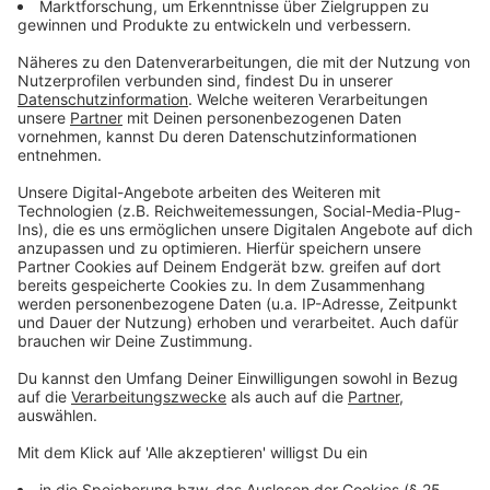
Meta begrüßte die Entscheidung. Man bekräftige,
dass der Ansatz keine Datenschutz-Bestimmungen
verletze und im Einklang mit der Bewertung durch die
irische Datenschutzkommission stehe. "Wir sind
verpflichtet, Deutsch-trainierte KI in die Hände der
deutschen Bevölkerung zu bringen und sicherzustellen,
dass jeder in Europa gleichberechtigten Zugang zu den
vollen Vorteilen der generativen KI hat", erklärte ein
Meta-Sprecher. Die Verbraucherzentrale äußerte sich
enttäuscht. "Aus unserer Sicht bleibt die Nutzung
personenbezogener Daten für das Training der Meta-
eigenen KI hochproblematisch", sagte VZ-NRW-
Vorstand Wolfgang Schuldzinski. Die Ablehnung des
Eilantrags bedeute, dass nun Fakten geschaffen
würden, obwohl es weiterhin erhebliche Zweifel an der
Rechtmäßigkeit der Verwendung in dieser Form gebe.
Anzeige