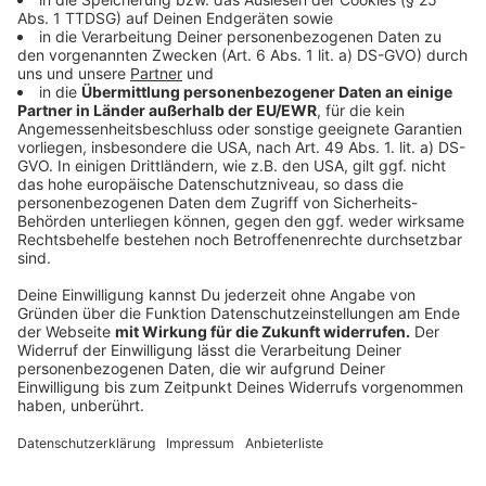
Welche Daten nutzt Meta genau?
Anzeige
Ab dem 27. Mai werden sämtliche öffentlich
einsehbaren Inhalte für die KI zugänglich gemacht:
Posts, Kommentare, Fotos, Videos und Storys. Meta
beruft sich dabei auf ein "berechtigtes Interesse",
diese Daten zu verwenden, sofern Nutzer dem nicht
explizit widersprechen. Dies ist ohne Einschänkung nur
noch bis zum 26. Mai möglich.
Anzeige
Experte: Gerichtsentscheidung
"nachvollziehbar"
Anzeige