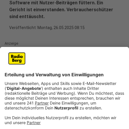
Software mit Nutzer-Beiträgen füttern. Ein
Gericht ist einverstanden. Verbraucherschützer
sind enttäuscht.
Veröffentlicht:
Montag, 26.05.2025 08:15
Anzeige
Meta will ab dem 27. Mai in seinen Diensten Facebook
und Instagram öffentliche Beiträge erwachsener
Nutzerinnen und Nutzer für KI-Trainingszwecke
verwenden. "Wir tun dies auf Grund eines berechtigten
Interesses, um KI bei Meta zu entwickeln und weiter
zu verbessern", hatte der Konzern seinen Nutzern
mitgeteilt. Die Daten können verwendet werden, wenn
die Kunden
nicht aktiv widersprechen
. Dagegen hatte
die Verbraucherzentrale NRW geklagt und ist vor dem
Oberlandesgericht Köln gescheitert.