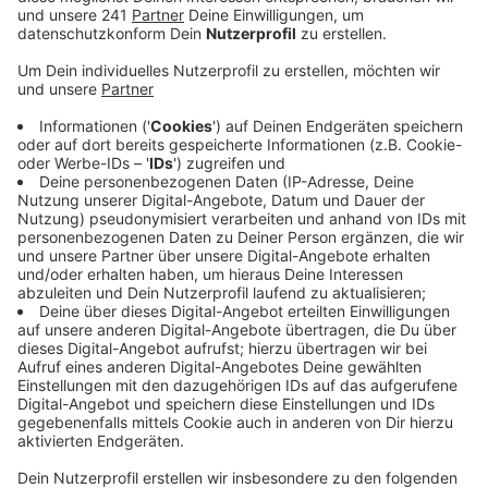
Mehrblick mit Sitz in Bergisch Gladbach bietet
schon seit letzten Jahr Beratungen für betroffene
Familien und pädagogische Fachkräfte an.
Veröffentlicht:
Montag, 20.06.2022 15:44
Anzeige
Während die Nachfrage nach den Angeboten im
rheinisch-bergischen Kreis grundsätzlich langsam
steigt, ist sie in Wermelskirchen noch auf dem
gleichen Niveau, wie vor dem Bekanntwerden des
Missbrauchsskandals, sagt Manfred Bartos von der
Familien-Beratungsstelle in Wermelskirchen. Damit der
Bedarf nach Unterstützung wahrgenommen werden
kann, sobald er deutlich wird, hat die Fachstelle
Mehrblick ein Netzwerk aufgebaut. Alle Infos