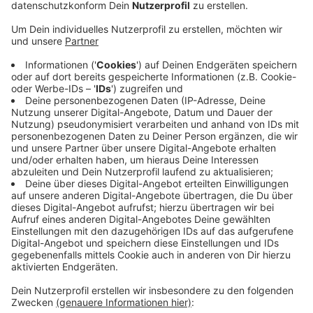
Anzeige
Denn dort sind Mitarbeitende positiv auf das
Coronavirus getestet worden. An der Offenen
Ganztagsschule muss daher die Jahrgangsstufe 2 bis
Ende nächster Woche in Quarantäne – die Kita muss
sogar ganz geschlossen werden. In beiden Fällen
werden jetzt Abstrichaktionen durchgeführt. Im
Rheinisch-Bergischen sind aktuell 967 Personen in
Quarantäne und 160 infiziert. In Oberberg sind es 490
in Quarantäne und 125 aktive Fälle. Der Oberbergische
Kreis meldet darunter einen zweiten positiven Corona-
Fall in der Oberbergischen Kinderheimat in
Gummersbach und einen dritten Fall in einer
Flüchtlingsunterkunft in Lindlar.
Anzeige