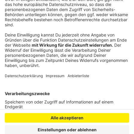
Region und auch oberbergische Handballlegenden
werden bei "Kleine Tore -Große Sprünge" an
verschiedenen Terminen vor Ort sein. Mehr zu den
einzelnen Veranstaltungen findet ihr
hier
.
Anzeige
Anzeige
Anzeige
Anzeige