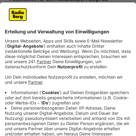
Sonderausstellung "Kleine Tore - Große Sprünge"
auf Schloss Homburg in Nümbrecht.
Veröffentlicht:
Dienstag, 29.10.2024 09:06
Anzeige
Das erwartet Euch
Anzeige
Zahlreiche Original-Ausstellungsstücke, darunter
Trikots, Trainingsanzüge, Schuhe, Handbälle, Medaillen
sowie unzählige historische Aufnahmen, lassen Euch in
die Geschichte des Handballsports abtauchen. Und
der spielt seit fast 100 Jahren eine besondere Rolle
im Oberbergischen weiß auch Steffen Müller,