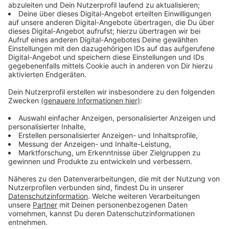
Museumsleiter auf Schloss Homburg:
Der Sport hat eine ganz wichtige Aufgabe in der
Gesellschaft: er ist so ein bisschen wie der
Klebstoff.
Die Ausstellung beeindruckt aber nicht nur mit ihren
vielen Exponaten. Es gibt einige interaktive Stationen,
an denen Ihr Euer Handball-Können und -Wissen testen
könnt, wie zum Beispiel beim Tore werfen auf ein
echtes Handballtor. Oder Ihr nehmt mit einer VR-Brille
die Perspektive des Torwarts ein. Etwas weniger
sportlicher Ehrgeiz, dafür aber Köpfchen ist beim
großen Handballquiz gefordert.
Ein ganz besonderes Highlight, das euch schon beim
Betreten der Ausstellung sofort ins Auge sticht, ist
das überdimensionale 4x3m große Handballtrikot, das