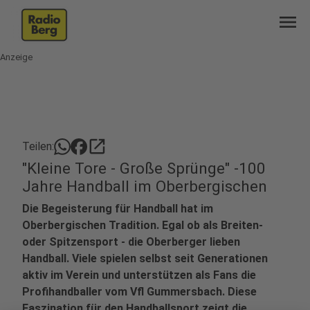
menu
Anzeige
open_in_new
Teilen:
"Kleine Tore - Große Sprünge" -100
Jahre Handball im Oberbergischen
Die Begeisterung für Handball hat im
Oberbergischen Tradition. Egal ob als Breiten-
oder Spitzensport - die Oberberger lieben
Handball. Viele spielen selbst seit Generationen
aktiv im Verein und unterstützen als Fans die
Profihandballer vom Vfl Gummersbach. Diese
Faszination für den Handballsport zeigt die