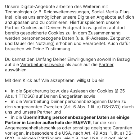
aus den Trikots der Oberbergischen Vereine besteht.
So ein bisschen schockverliebt haben wir uns
glaube ich alle in das Riesentrikot, weil anhand
dessen die Geschichte, die wir hier erzählen
wollen, mit einem Blick gezeigt wird
sagt Steffen Müller.
Die Ausstellung strahlt die gelebte
Gemeinschaft und Freude des Handballsports
aus - und das spüren die Besucherinnen und
Besucher.
Bereits in den ersten Tagen seit Eröffnung hat die
Ausstellung vielen Menschen in die neue Orangerie
gelockt. Begleitet wird die Ausstellung durch ein
vielfältiges Rahmenprogramm. Die Vereine aus der