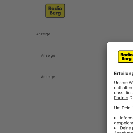
Anzeige
Anzeige
Anzeige