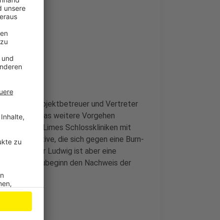
rchitekten,Objektbetreuer und Vertreter
hoven über das weitere Vorgehen
Bilanzen der Limes Schlosskliniken mit
Bürgerinitiative, die sich gegen eine Burn-
Bürgermeister Ludwig ist aber eine
 schon vor Baubeginn den Nachweis der