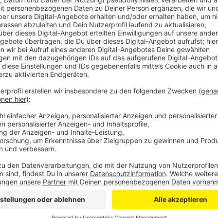
Veröffentlicht:
Montag, 25.02.2019 06:13
Anzeige
Erst am Freitag haben sich Baufirmen, Dachdecker, A
der Gemeinde auf dem Gelände von Schloss Heiligen
abgestimmt. Für Irritationen hatten zuletzt mehrere 
hohen Fehlbeträgen gesorgt. Verbreitet hatte sie die 
Out-Klinik auf Schloss Heiligenhoven einsetzt. Laut 
Projektgesellschaft für den Bau verantwortlich, die
Leistungsfähigkeit erbracht hat.
Anzeige