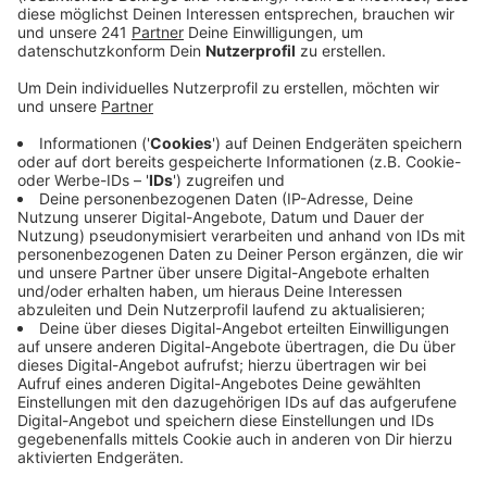
ausgelöst. Bisher sind 23 000 Euro inner- und
außerhalb des Klinikums Oberberg für die Aktion
zusammengekommen.
Veröffentlicht:
Freitag, 11.03.2022 17:22
Anzeige
Schmerzmittel, Antibiotika, Anästhetika und sonstige
medizinische Mittel wurden und werden besorgt und in
die Krisenregion gebracht.
Die Hilfsaktion ist durch die Freundschaft zweier
Ärzte entstanden. Der Chefarzt der Gefäßchirurgie in
Charkiw hat seinen Studienfreund, Igor Prudkov, der
am Kreiskrankenhaus Gummersbach arbeitet, um
Medikamente gebeten. Der Arzt in Charkiw operiert
unter widrigsten Bedingungen. Seit dem Ausbruch des