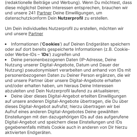
Anzeige
Samstag Nachmittag findet das erste von fünf
Spielen in Köln statt. Die Partie Ungarn gegen die
Schweiz stuft die Kölner Polizei als Spiel der Stufe
grün mit geringem Risiko ein. Die weiteren Kölner
Vorrundenspiele Schottland - Schweiz, Belgien -
Rumänien und England - Slowenien haben die Stufe
gelb, ein mittleres Risiko. Entsprechend vorbereitet ist
auch die Stadt. Sie hat für bestimmte Bereiche ein
LKW-Fahrverbot und ein Drohnen-Verbot erlassen.
Bis zu 20.000 Menschen können die Spiele beim Public
Viewing auf dem Heumarkt und im Tanzbrunnen
verfolgen – als Ausweichfläche dient das Konrad-
Adenauer-Ufer mit Platz für bis zu 50.000 Fans. Mit
einem Konzert von Cat Ballou wird das Kölner EM-