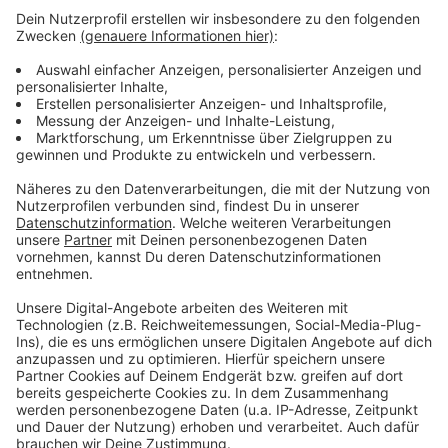
Programm um 19.30 Uhr im Tanzbrunnen offiziell
eröffnet.
Auf dem Rhein pendelt eine kostenlose EM-Fähre
zwischen Tanzbrunnen und dem Anleger am Musical
Dome. Die erste Fahrt ist um 12 Uhr – dann mit Kölns
EM-Botschafter Toni Schumacher und Maskottchen
Albärt.
Anzeige
Anzeige