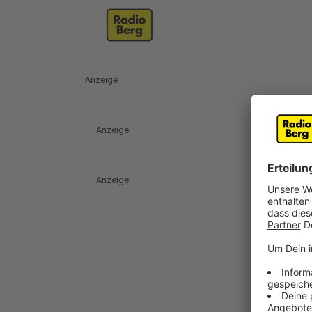
Anzeige
Anzeige
Anzeige