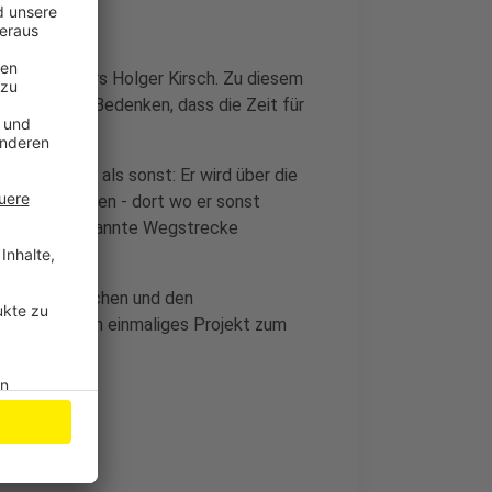
en Zugleiters Holger Kirsch. Zu diesem
n aber noch Bedenken, dass die Zeit für
ers.
erum laufen als sonst: Er wird über die
nstorburg enden - dort wo er sonst
t seine altbekannte Wegstrecke
linksrheinischen und den
e Weg ist ein einmaliges Projekt zum