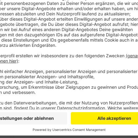
Anzeige
Das war schon 2019 der große Traum des damals neu
Zeitpunkt damals hatten die Karnevalsgesellschafte
die Planung nicht ausreichen würde. Das ist jetzt and
Der Zug wird 2023 in Deutz starten und dann anders h
Deutzer Brücke ziehen und schließlich an der Severi
begonnen hat. Linkrheisch soll er aber zu 85 Prozen
beibehalten.
Dadurch werde «symbolisch die Brücke zwischen den 
rechtsrheinischen Jecken» geschlagen. Der geändert
200-jährigen Jubiläum des Kölner Karnevals.
Anzeige