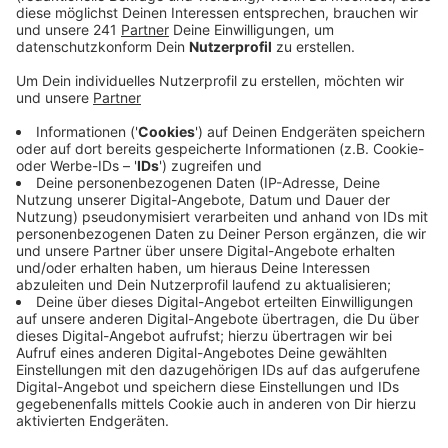
gegeben.
Veröffentlicht:
Freitag, 29.12.2023 16:04
Anzeige
Diese sind in diesem Jahr besonders streng, auch
wegen den Terror-Drohungen, sagt Einsatzleiter
Martin Lotz.
Der Dom ist wegen seiner Symbol-Trächtigkeit
anfällig, da es besonders medienwirksam wäre,
wenn ausgerechnet hier etwas passieren würde.
Das gilt sowohl für im Dom, als auch für das
Umfeld des Doms.
Rund 400 Beamte werden am Dom und im Umfeld