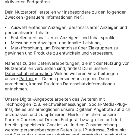
dafür, wie fantasiereich die Täter sind.
Während weniger Kokain und Heroin gefunden wurde,
hat sich laut Zoll die Menge von Amphetamin und
Marihuana nahezu verdoppelt, die von Ecstasy
versechsfacht. Auch bei der Bekämpfung von
Schwarzarbeit und illegaler Beschäftigung liegen die
Zahlen weiter auf einem hohen Niveau, sagt der Zoll.
Die Finanzkontrollen Schwarzarbeit mit Standort Köln,
Bonn und Bergisch Gladbach haben fast 1.600
Arbeitgeber überprüft und rund 6.300
Ermittlungsverfahren eingeleitet.
Anzeige