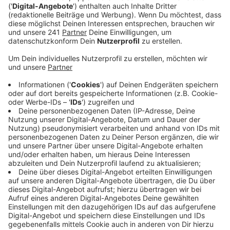
Anzeige
In 2023 sind 1,5 Tonnen Tabak beschlagnahmt und
Produkt-Fälschungen im Wert von 35 Millionen Euro
sichergestellt worden. Kai Wilkens vom Zoll sagt, auch
bei der Bekämpfung des Drogen-Schmuggels sei man
erfolgreich gewesen. Die Schmuggler sind dabei sehr
kreativ:
Also die variieren auch von Jahr zu Jahr. Da
müssen die Zöllner wirklich aufmerksam sein. Im
letzten Jahr hatten wir Paketsendungen, wo in
Styroporkugeln Kokain verbaut war, wir hatten
ein komplettes Waschbecken aus MDMA, wir
haben Babykleidung getränkt mit flüssiger
Kokainlösung. Also das sind nur ein paar Beispiele