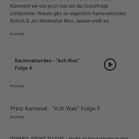
Kümmern wir uns jetzt mal um die Grundfrage
schlechthin: Warum gibt es eigentlich Karnevalsorden:
Kölsch & Jot Moderator Nico Jansen weiß es:
Anzeige
play_circle
Karnevalsorden - "Ach Was"
Folge 4
Anzeige
Prinz Karneval - "Ach Was" Folge 5
Anzeige
"EINMOL PRINZ ZO SIN" - Heißt es heut wieder in den