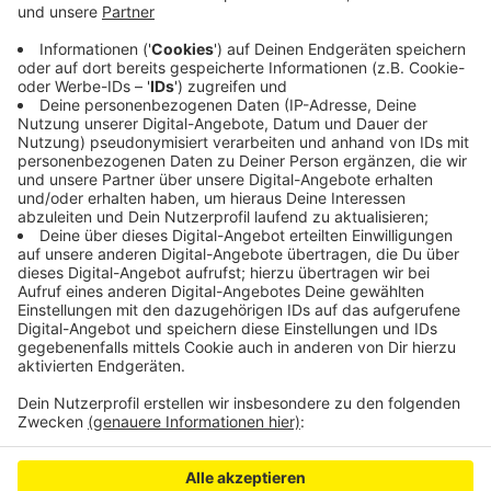
20 brandneue Songs warten auf euch. Der Sampler
feiert gleich mehrere Jubiläen: 200 Jahre "Kölner
Karneval", 50 Jahre "Höhner" und auch 75 Jahre 1.FC
Köln. Kölsch & Jot - Top Jeck 2023 kriegt ihr als
CD
und auch per
Download
.
Anzeige
Anzeige
Anzeige