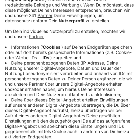
auf ehrenamtliche Wahlhelfer angewiesen.
Während die Suche nach ihnen in manchen
Kommunen schleppend läuft, sind andere sehr
zuversichtlich.
Veröffentlicht:
Montag, 21.07.2025 06:10
Anzeige
Ein großes Problem ist der Wahl-Termin: Weil die Wahl
nur zweieinhalb Wochen nach den Sommerferien
stattfindet, sind viele der Menschen, die sonst in den
Wahllokalen geholfen haben, noch im Urlaub. Dazu
kommt, dass die Kommunen nicht nur für den 14.
September selbst, sondern auch für eine mögliche
Stichwahl zwei Wochen später Wahlhelfende
brauchen.