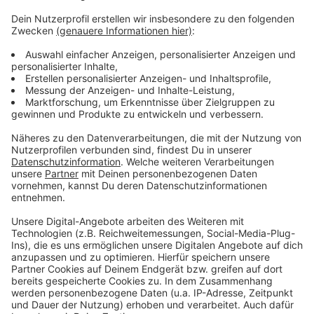
Gummersbach hat schon über 370 von 550 benötigten
Menschen zusammen, auch in Burscheid fehlen nur
noch etwa 30. Hückeswagen hat bereits 80 von rund
100 Posten besetzt.
Bei der Wahl helfen können alle Menschen ab 16
Jahren. Wer Interesse hat, kann sich beim jeweiligen
Wahlamt melden. Es gibt auch ein sogenanntes
"Erfrischungsgeld", je nach Funktion und Kommune sind
das rund 50 Euro.
Anzeige
Anzeige