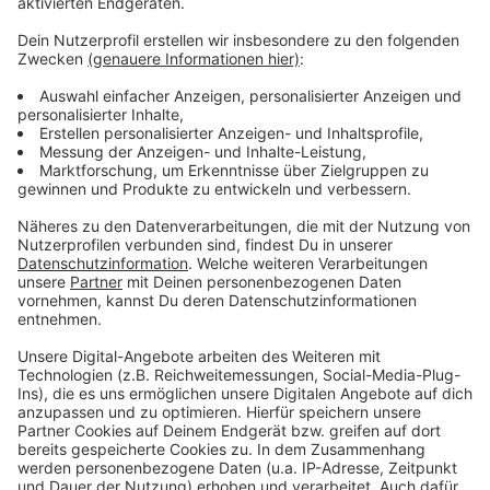
und 70 Jahren. Pagenköpfe, Bubifrisuren und
Fassonhaarschnitte sind gefordert. Die Frauen
müssten bereit sein, sich die Haare auf Kinnlänge oder
kürzer schneiden zu lassen. Kein Permanent Make-up
oder künstliche Nägel.
Die Agentur Eick lädt zu einem offenen, kostenlosen
Online-Casting ein.
Hier
könnt ihr eure Daten eingeben
und zwei aktuelle Fotos hochladen.
Bewerbungsschluss: 20.08.21. Die Fotos und
projektspezifischen Infos werden an die Regie
weitergeleitet.
Anzeige