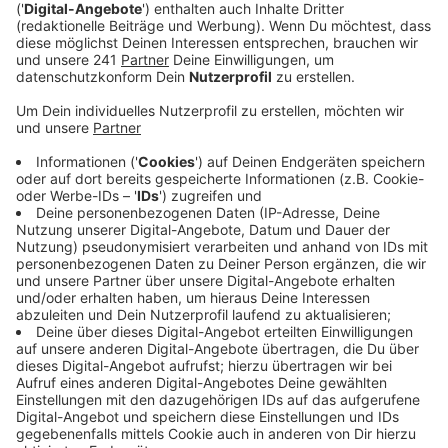
der 1930er unternehmen werden.
Veröffentlicht:
Dienstag, 22.06.2021 12:50
Anzeige
Die Agentur Eick sucht nach Frauen und Männern, die
Gäste einer Gala-Veranstaltung oder Passagiere einer
Zeppelin-Reise spielen. Gefragt sind außerdem
Original-Kellner (30-50 Jahre), Standard-Tänzer/innen
(25-65 Jahre, gerne Paare), Original-Ärzte und
Krankenschwestern, sowie Kinder (10-18 Jahre).
Für diese Staffel wird u.a. in den Großräumen Köln,
Bonn und Bochum gedreht. Darüber hinaus werden in
Rossbach-Windeck überwiegend Männer (35-70 Jahre)
und Kinder (12-17 Jahre) gebraucht.
Eingeladen sind alle Frauen und Männer zwischen 10