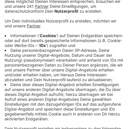
Ausnahmefällen möglich bleiben.
Veröffentlicht:
Samstag, 09.05.2020 08:35
Anzeige
Das allgemeine Besuchsverbot, das seit Mitte März
besteht, soll in den Krankenhäusern im Oberbergischen
Kreis verlängert werden. Die Klinikchefs wollen
zunächst abwarten, wie sich die Infektionskurve mit
dem Coronavirus nach den aktuellen Lockerungen
entwickelt. Dadurch soll das Risiko einer Übertragung
des Coronavirus in die Klinik weiterhin so gering wie
möglich gehalten werden. Vor allem vorerkrankte
Patienten wolle man damit schützen, heißt es.
In den GFO Kliniken im Rheinisch-Bergischen will man
den konkreten Fahrplan der Politik abwarten, bevor