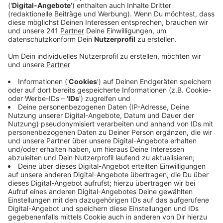
Dienstag bei einem Treffen mit NRW-Bau-
Ministerin Scharrenbach.
Veröffentlicht:
Dienstag, 19.02.2019 06:13
Anzeige
Eigentümer der betroffenen Hochhäuser ist die
Grundbesitzgesellschaft Altro Mondo. Sie gilt NRW-
weit als Problemvermieter, der Serviceleistungen
gegen Null fährt und ganze Wohnblöcke verfallen
lässt. In den vom Altro Mondo vermieteten Häusern in
Bergneustadt wurde der Müll im letzten Sommer zum
Beispiel wochenlang nicht abgefahren. Weitere
Probleme sind defekte Aufzüge und Heizungen.
Anzeige