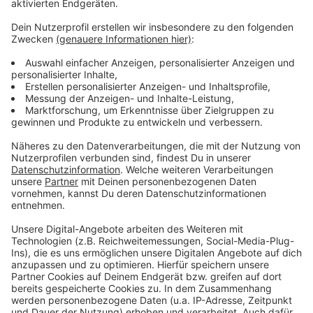
Schäden sollen gesammelt werden
Anzeige
Bei dem Treffen mit Ministerin Scharrenbach wollen
17 betroffene Kommunen aus ganz NRW und die
Vertreter von Großstädten wie Duisburg, Dortmund
und Essen die durch Altro Mondo verursachten
Schäden sammeln und gemeinsam überlegen, wie sie
dagegen vorgehen können. Im Oktober letzten Jahres
hatten sie sich zum ersten Mal gemeinsam beraten.
Anzeige