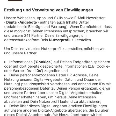
Anzeige
Star-DJ Alle Farben wird in diesem Jahr endlich wieder
auf den größten Festivalbühnen Deutschlands,
Europas und der gesamten Welt auftreten. Nach zwei
Jahren Pandemie-Pause geht es für ihn wieder richtig
los. Die Vorfreude kennt bei ihm keine Grenzen. Wir
treffen ihn noch zu einem Interview bei uns im Studio.
Mit dabei hat er seine neue Single "Let It Rain Down".
Das Gespräch hört ihr hier.
Anzeige