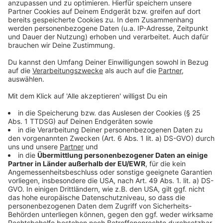
einzubetten. Dieser Service kann
Daten zu Ihren Aktivitäten
sammeln. Bitte lesen Sie die
Details durch und stimmen Sie der
Nutzung des Service zu, um dieses
Video anzusehen.
Mehr Informationen
Die neue Single von Alle Farben mit Sängerin
PollyAnna "Let It Rain Down" bei uns zu hören.
Akzeptieren
Anzeige
powered by
Usercentrics Consent
Management Platform
Anzeige