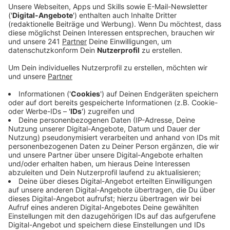
Anzeige
"Heute bin ich nicht glücklich", überrascht Kelvin Jones
direkt zu Beginn des Interviews. Normalerweise habe
er die "sexieste Stimme" im Radio, doch als er Jürgen
Bangerts Stimme hört muss er zugeben, dass dessen
dann doch noch ein Stück weit schöner ist. "Ich
glaube, wir müssen gleich noch ein Bier trinken gehen",
sagt Jürgen lachend darauf. Gemeinsam mit Julia
Vorpahl haben die beiden mit dem simbabwisch-
britischen Musiker über sein neues Album "This Too
Shall Last" gesprochen, das seit dem 6. Mai erhältlich
ist. Das Album fertigzustellen habe viele Monate in
Anspruch genommen. Es sei für ihn am Ende aber "das
beste Album der Welt" geworden und dabei habe er
nicht zu viel versprochen. Das gesamte Gespräch