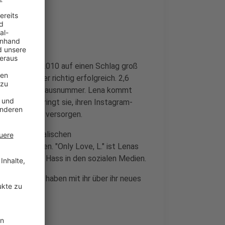
ong Contest 2010 auf einen Schlag groß
gerin wieder richtig erfolgreich. 2,6
schon mal eine Hausnummer. Lena kommt
am Tag verbringt sie, ihren Instagram-
 mit Fotos zu versorgen.
 Ihren musikalischen
festgehalten. "Only Love, L." ist Lenas
Gerüchte und Hass in den sozialen Medien.
atalie Klein haben mit ihr über ihr neues