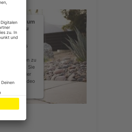
ustimmung, um
-Service zu
ervice eines
ideoinhalte
ce kann Daten zu
 Bitte lesen Sie
timmen Sie der
um dieses Video
.
onen
nsent Management