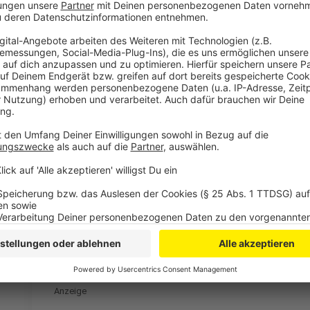
Wir benötigen Ihre Z
den YouTube Video
laden!
Wir verwenden einen S
Drittanbieters, um V
einzubetten. Dieser Servi
Ihren Aktivitäten sammeln.
die Details durch und s
Nutzung des Service zu, 
anzusehen
Mehr Informati
Lena - Don't Lie To Me
Akzeptieren
Anzeige
powered by
Usercentrics Co
Platform