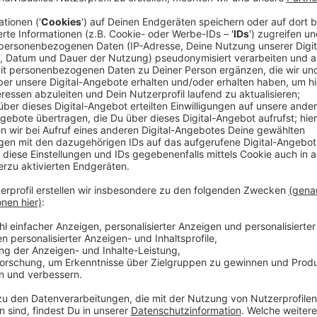
Neues Album "Only Love, L."
Anzeige
Mit dem Song "Satellite" ist Lena beim Eurovision S
rausgekommen. Nach einer Schaffenspause ist die Sän
Millionen Follower hat sie auf Instagram. Das ist 
damit aber sehr gut klar. Ungefähr eine halbe Stunde 
Account zu pflegen, Stories zu posten und ihre Fans
Letztes Jahr hat Lena eine kreative Pause eingelegt.
Selbstfindungsprozess hat sie auf ihrem neuen Album 
fünftes Studioalbum. Sie singt selbstbewusst über 
Lena hat uns im Studio besucht. Jürgen Bangert und N
Album gesprochen. Das Interview hört ihr hier.
Anzeige