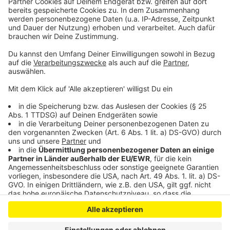
nichts ohne die Frauen!" Mario Barth ist mittlerweile
51 Jahre alt und bekannt für seinen Berliner Dialekt,
den er in seine Shows häufig mit einfließen lässt. Barth
wurde mehrere Male für seine Programme mit dem
Deutschen Comedypreis ausgezeichnet.
Anzeige
Anzeige
Anzeige
Anzeige