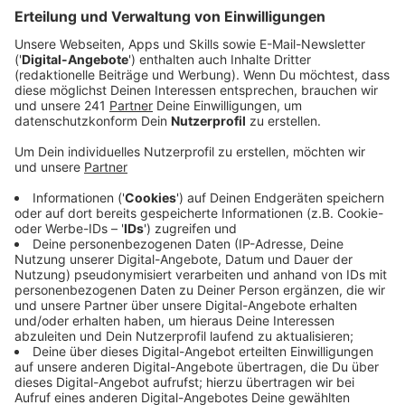
Anzeige
Mario Barth ist ein viel beschäftigter Mann. Über ein
Jahr hinweg ist er meist in ganz Deutschland,
Österreich und auch der Schweiz unterwegs und bringt
Menschen von jung bis alt zum Lachen. An Aufhören
denkt er mit Sicherheit nicht, wie er unseren Kollegen
Jürgen Bangert im Gespräch erzählt. Schließlich
kommt sein neues Bühnen-Programm im kommenden
Jahr raus. 2025 steht dann ganz unter dem Motto:
"Männer sind nichts ohne die Frauen!" Der Titel sagt
schon viel aus, worum es aber genau geht, erklärt euch
Mario hier selbst.
Anzeige