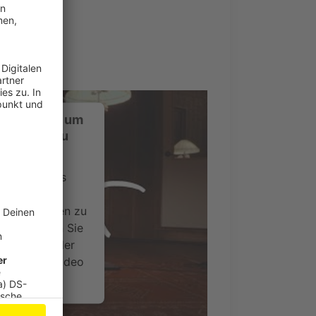
ustimmung, um
-Service zu
ervice eines
ideoinhalte
ce kann Daten zu
 Bitte lesen Sie
timmen Sie der
um dieses Video
.
onen