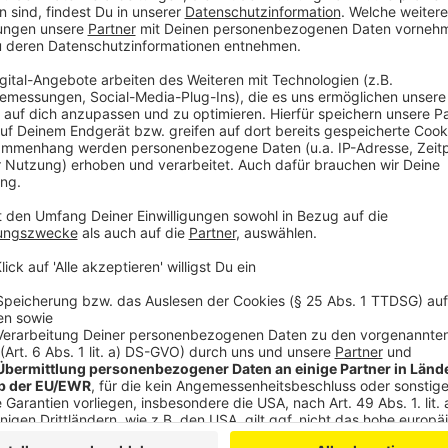
Die Single "Belong Together"
Anzeige
Wir benötigen Ihre Z
den YouTube Video
laden!
Wir verwenden einen S
Drittanbieters, um V
einzubetten. Dieser Servi
Ihren Aktivitäten sammeln.
die Details durch und s
Nutzung des Service zu, 
anzusehen
Mehr Informati