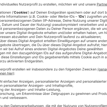
Der 26-Jährige aus Pleasantville/New York ist seit 
sich spätestens 2023 einen Namen gemacht. Ambor t
auch einen Halt bei uns - zum Gespräch bei uns im 
mit Ambor über seine erfolgreiche Single "Belong Toge
gegangen ist und seine ersten Eindrücke in Deutsc
eine kleine Runde "entweder, oder" bei der wir erfahre
für welche Küste der USA sein Herz schlägt.
Anzeige
Sascha Fassbender
Mark Ambor verrät uns ob er es lieber süß od
Anzeige