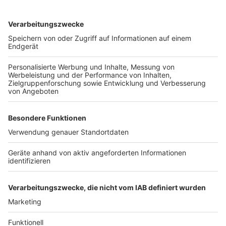
Kaffee, Herzchen und High-End-Maschinen:
Max, der Barista
Anzeige
Was viele nicht wissen: Max Giesinger ist
leidenschaftlicher Kaffee-Fan. "Ich kann mittlerweile
sogar ein Herz in den Milchschaum machen", erzählt er
stolz. Und ja, er bringt seinen eigenen Kaffee mit ins
Radio. Seine Band? Die rollt manchmal mit den Augen.
Autoren: David Müller, Kevin Zimmer
Anzeige