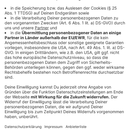
Video)
Akzeptieren
Anzeige
powered by
Usercentrics Consent
Management Platform
Liebeskummer und Loslassen: Die
Geschichte hinter "Du wärst es gewesen"
Anzeige
Der Song "Du wärst es gewesen" erzählt von einer
echten, schmerzhaften Trennung: "Es war meine große
Liebe", so Giesinger. "Ich hab ihr lange nachgetrauert."
Das gesamte Album begleitet den emotionalen Weg
von Anfang bis Ende dieser Beziehung - ein
musikalisches Tagebuch über Liebe, Verlust und neue
Wege.
Anzeige