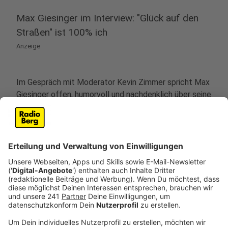
Max Giesinger im Interview: "Glück auf den
Straßen" ist 100% ich
Anzeige
Im Gespräch mit Moderator Kevin Zimmer spricht Max
Giesinger offen, humorvoll und nachdenklich über seine
neue Musik. Sein neues Album "Glück auf den Straßen"
ist mehr als nur Musik, es ist ein persönlicher Roadtrip
durch Emotionen, Erinnerungen und musikalische
Wurzeln.
Anzeige
Von Stadionhymne zu Singer-Songwriter-