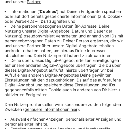
Kunst
Anzeige
Mit dem Hit "80 Millionen" wurde Max Giesinger 2016
zur nationalen Stimme. Doch statt ewig am nächsten
Superhit zu feilen, hat er sich für sein neues Album
freigeschwommen: "Ich wollte einfach Musik machen,
ohne ans Publikum zu denken, nur für mich", sagt
Giesinger im Interview. Das Ergebnis: handgemachte
Songs, inspiriert von Musikgrößen wie Bruce
Springsteen, Fleetwood Mac und Pink Floyd - perfekt
für die Fahrt im Campervan an die Algarve.
Anzeige
Aus dem neuen Album von Max Giesinger
"Du wärst es gewesen"