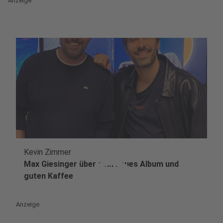
Anzeige
Kevin Zimmer
play_circle
Max Giesinger über sein neues Album und
guten Kaffee
Anzeige