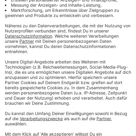
Anzeige
Wir benötigen Ihre
Zustimmung, um den YouTube
Video-Service zu laden!
Wir verwenden einen Service eines
Drittanbieters, um Videoinhalte
einzubetten. Dieser Service kann
Daten zu Ihren Aktivitäten
sammeln. Bitte lesen Sie die
Details durch und stimmen Sie der
Nutzung des Service zu, um dieses
Video anzusehen.
Mehr Informationen
Max Giesinger - Du wärst es gewesen (Offizielles Lyric