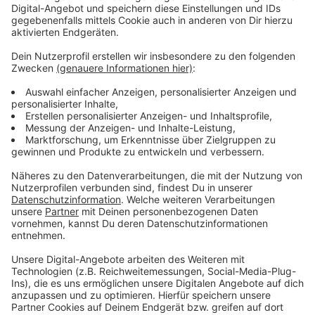
große Erfolge erzielt. Mit dem Tina-Turner-Hit könnte
ähnliches passieren. Ihr dürft euch davon überzeugen.
Anzeige
Wir benötigen Ihre
Zustimmung, um den YouTube
Video-Service zu laden!
Wir verwenden einen Service eines
Drittanbieters, um Videoinhalte
einzubetten. Dieser Service kann
Daten zu Ihren Aktivitäten
sammeln. Bitte lesen Sie die
Details durch und stimmen Sie der
Nutzung des Service zu, um dieses
Video anzusehen.