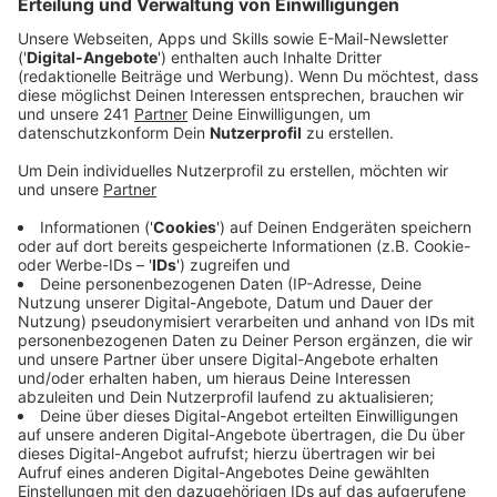
Veröffentlicht:
Donnerstag, 13.08.2020 13:20
Anzeige
Sie ist wieder da. Tina Turner kehrt mit einem neuen
alten Song zurück. "What's Love Got To Do With It"
wird von Kygo aufgefrischt. Dass sie tatsächlich aus
dem Ruhestand zurückkehrt, hätten nicht viele
gedacht.
Anzeige
Der norwegische Produzent Kygo hat die
Zusammenarbeit selbst verkündet, garniert mit einem
Foto der beiden. Erst im vergangenen Jahr hatte er mit
einem Remix von Whitney Houstons "Higher Love"