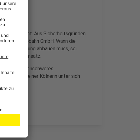
m weiter dicht. Aus Sicherheitsgründen
, sagt die Autobahn GmbH. Wann die
, die die Sperrung abbauen muss, sei
bieten im Einsatz.
tück ein tonnenschweres
d das Auto einer Kölnerin unter sich