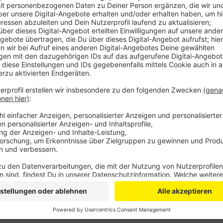
Anzeige
Der Fahrstreifen neben der Wand bleibt aber trotzde
muss dieser Bereich der A3 weiter gesperrt bleiben
Sperrung aufgehoben wird, ist noch unklar: Die Firma
aktuell noch in den vom Hochwasser geschädigten Ge
Im vergangenen November hatte sich auf dem Teils
Verkleidungsstück aus der Lärmschutzwand gelöst un
begraben. Die Frau war bei dem Unfall gestorben.
Anzeige