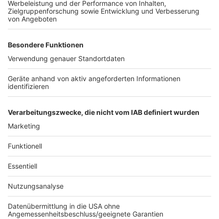
Anzeige
Das gesamte Eckpunkte-Papier der Landesregierung
gibt es hier
Anzeige
Autoren: Finn Weyden / José Narciandi
Anzeige
Anzeige