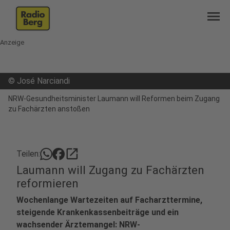
menu
Anzeige
©
José Narciandi
NRW-Gesundheitsminister Laumann will Reformen beim Zugang
zu Fachärzten anstoßen
open_in_new
Teilen:
Laumann will Zugang zu Fachärzten
reformieren
Wochenlange Wartezeiten auf Facharzttermine,
steigende Krankenkassenbeiträge und ein
wachsender Ärztemangel: NRW-