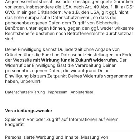
Größere Änderungen wären Sache des
Bundes
Anzeige
Details könnten bereits in NRW umgesetzt werden.
Für zentrale Elemente des Konzepts allerdings,
beispielsweise die verbindliche Patientensteuerung
oder die Änderung der Arzthonorare, müsste sich die
Bundesregierung damit befassen. Es müssten
beispielsweise Bundesgesetze geändert oder neu
geschaffen werden.
Mit seinem NRW-Plan - das
betont Laumann - will er einen Impuls für die
bundespolitische Debatte setzen. Ob und wie die
Reformvorstellungen umgesetzt werden ist damit
noch offen.