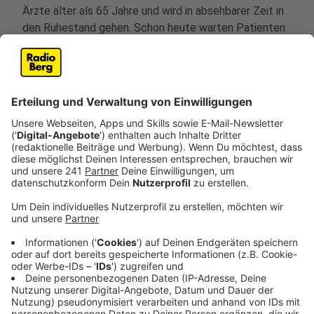
Ärzte älter als 65 Jahre und wird in absehbarer Zeit in
den Ruhestand gehen. Schon heute warten Patienten
teils wochenlang auf Facharzttermine. Laumann
kritisiert, dass die politische Debatte bisher häufig zu
kleinteilig geführt werde. Es gebe viele
Einzelvorschläge, aber ohne strukturelle Neuordnung
des Systems.
Anzeige
Laumanns Lösung: Der Zugang soll besser
gesteuert werden
Anzeige
Künftig soll der Zugang zur ambulanten Versorgung
stärker strukturiert werden. Vorgesehen ist ein
verbindliches Ersteinschätzungsverfahren, bevor