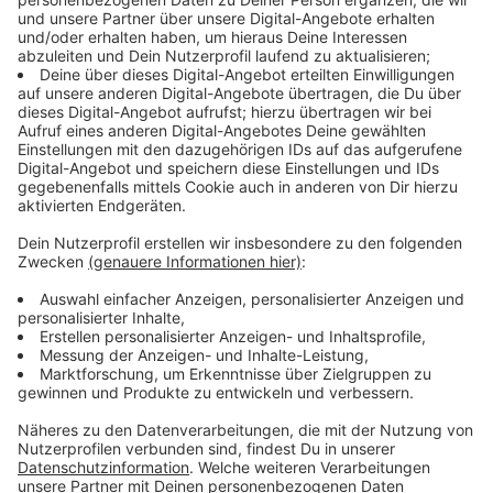
medizinische Leistungen in Anspruch genommen
werden. Die Rufnummer 116 117 soll zu einer
zentralen Gesundheitsplattform ausgebaut werden.
Dort soll geprüft und entschieden werden, ob eine
Behandlung notwendig ist, wie dringend sie ist und
welche Praxisform geeignet ist. Hausarztpraxen sollen
als sogenannte Primärversorgungspraxen eine
stärkere Steuerungsfunktion übernehmen und
Behandlungen koordinieren. Die freie Arztwahl soll aber
grundsätzlich bleiben.
Anzeige
Weitere Entlastungen für Arztpraxen
Anzeige