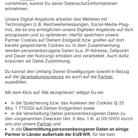
Neben der neuen Patientensteuerung sieht der
Reformplan strukturelle Veränderungen im Praxisalltag
vor. Bürokratie soll reduziert, digitale Prozesse sollen
ausgebaut und Abläufe standardisiert werden.
Praxisstrukturen sollen moderner und teamorientierter
werden. Auch das Vergütungs- und Anreizsystem soll
neu ausgerichtet werden, um Fehlentwicklungen zu
vermeiden und die Versorgung bedarfsgerecht
weiterzuentwickeln. Heißt im Klartext: Ärzte sollten
nach Laumanns Vorstellungen nicht nur belohnt
werden, wenn sie möglichst viele Patienten in
möglichst kurzer Zeit sehen und behandeln. Im
Konzept heißt es auch sinngemäß, dass mehr dafür
getan werden sollte, damit Menschen gar nicht erst zu
Patienten werden. Prävention und
Gesundheitskompetenz der Bevölkerung sollen
stärker gefördert werden.
Anzeige