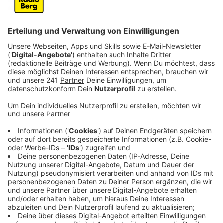
Anzeige
Mehr als 300 Millionen Streams weltweit, unzählige
erfolgreiche Co-Produktionen von Nico Santos über
"Oh My Girl", "Girls Generation" und einige
Chartplatzierungen, Gold- und Platinauszeichnungen
weltweit und renommierte Musikpreise in den USA,
Kanada und Korea gehen auf das Konto der
Singer/Songwriterin Laurell. Mit ihrer 2021
erschienenen Debütsingle "Habit" schaffte sie den
Durchbruch über Kontinentalgrenzen hinweg,
sammelte über 60 Millionen Streams, wurde in
Deutschland und Österreich dafür mit Gold und Platin
ausgezeichnet und platzierte sich 2021 in den Top 20
der deutschen Airplay-Jahresendcharts.
Mit "Love It" ist eine neue Single erschienen, die ein
Lobgesang auf die ausgleichende Gerechtigkeit des