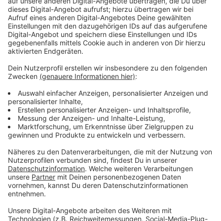
Universums ist. Laurell singt vom Schmerz, ausgenutzt
und hintergangen zu werden – doch bald darauf folgt
die Genugtuung des Karmas. "In dem Lied gehen
Unbehagen und Empowerment Hand in Hand", sagt sie.
Getragen von der Stimme der Singer/Songwriterin ist
die neue Single ein emotionaler Befreiungsschlag:
"Wenn ich es singe, fühle ich mich richtig badass." Nach
dem Erfolg von "Habit" möchte Laurell nun "Love it"
mit ihren Hörerinnen und Hörern rund um den Globus
teilen: "Für mich als Songwriterin ist es das Schönste,
wenn sich jemand mit meinen Worten identifizieren
kann." Sowohl musikalisch als auch emotional eröffnet
"Love It" neue Facetten der Künstlerin, die sich auf
dem Weg nach oben befindet.
Anzeige