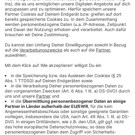
Wir benötigen Ihre
Zustimmung, um den YouTube
Video-Service zu laden!
Wir verwenden einen Service eines
Drittanbieters, um Videoinhalte
einzubetten. Dieser Service kann
Daten zu Ihren Aktivitäten
sammeln. Bitte lesen Sie die
Details durch und stimmen Sie der
Nutzung des Service zu, um dieses
Video anzusehen.
Mehr Informationen
Laurell mit ihrer Single "Love It" - jetzt bei uns zu hören
Akzeptieren
Anzeige
powered by
Usercentrics Consent
Management Platform