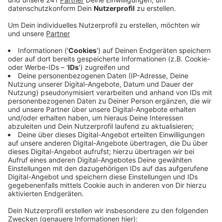
europäischen Programms sollen die ländlichen
Gebiete gestärkt und weiterentwickelt werden.
Veröffentlicht:
Freitag, 17.03.2023 13:17
Anzeige
So bekommt das Berufskolleg in Hückeswagen zum
Beispiel eine Zukunftsschmiede für Robotik und 3D-
Druck. In Marienheide wird der Bau eines 3D
Bogenparcours gefördert, Wermelskirchen-Dhünn und
Dabringhausen bekommen moderne Weihnachts-
Beleuchtung. Wipperfürth-Thier erhält ein
Multifunktions-Spielfeld und Wipperfeld bekommt ein
multifunktionales Sport- und Begegnungs-Zentrum.
Die ausgewählten Projekte werden mit insgesamt
950.000 Euro unterstützt.