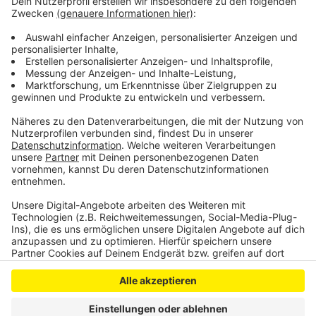
die Tatsache, dass beide Tötungen in aller
Öffentlichkeit und am hellichten Tag stattgefunden
haben. Das Urteil ist noch nicht rechtskräftig. Die
Verteidigung habe dem Vernehmen nach bereits
Revision angekündigt, so ein Gerichtssprecher.
Anzeige
Anzeige
Anzeige
Anzeige