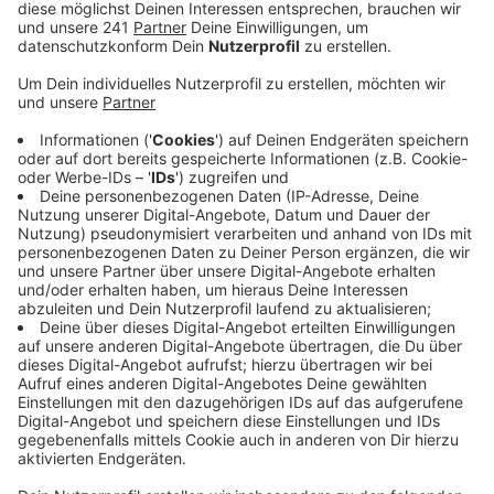
Der Gladbacher hat im August 2019 am Iserlohner
Bahnhof seine noch Ehe-Frau und deren neuen Freund
erstochen, während deren Baby im Auto schlief. Weil
der Gladbacher aus niederen Beweggründen handelte,
verurteilte ihn das Gericht zu der lebenslangen
Freiheitsstrafe mit besonderer Schwere der Schuld.
Das Gericht folgt damit der Staatsanwaltschaft und
Nebenklage. Der Gladbacher entschloss sich beide zu
töten, aus Wut über den Verlust der aus seiner Sicht
ihm gehörenden Frau, so die Richterin. Er habe sich
damit das Recht angemaßt über Leben und Tod zu
entscheiden. Nach der Tat hatte der Angeklagte laut
Urteil sogar noch eine Siegerpose eingenommen und
ein Foto des sterbenden neuen Freundes seiner Noch-
Ehefrau gemacht, als „eine Art Trophäe“.
Ausgangspunkt für das Urteil war unter anderem auch