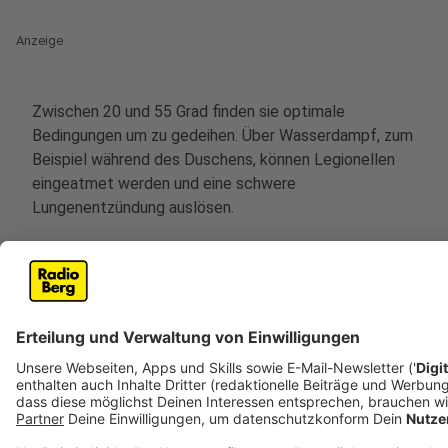
Anzeige
Zwischen 20 und 55 Grad finden sie optimale
Bedingungen um zu gedeihen. Über Wasserdampf, zum
Beispiel während des Duschens, können Legionellen
eingeatmet werden und eine schwere
Lungenentzündung auslösen.
Bei 60 Grad vermehren sich Legionellen nicht mehr, bei
70 Grad werden sie abgetötet.
Weitere Infos:
https://www.obk.de/cms200/gesundheit_soziales/gesundhe
Anzeige