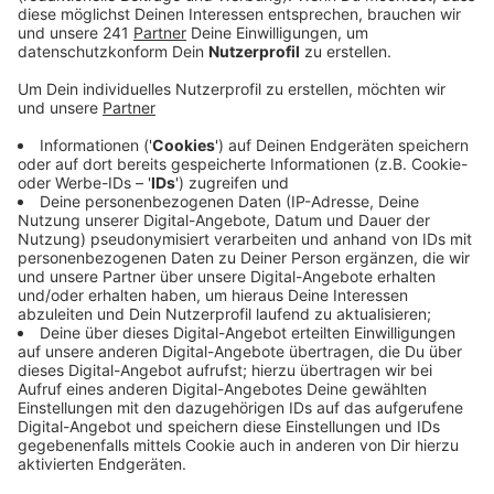
Klimaschutzgesetz. Leichlingen startet deshalb
jetzt im August mit Konzepten für eine kommunale
Wärmeplanung.
Veröffentlicht:
Freitag, 04.08.2023 11:46
Anzeige
Wie können wir in Zukunft heizen, wenn wir keine
fossilen Brennstoffe wie Erdgas oder Heizöl mehr
nutzen? In Leichlingen sollen bald Wärmenetzgebiete
und Gebiete für eine dezentrale Wärmeversorgung
ausgewiesen werden - so will man dann eine Übersicht
haben, wo man Nahwärme nutzen oder auch
gemeinschaftlich Wärme nutzen kann. Los gehts mit
der Frage, wie hoch der Wärmeverbrauch im