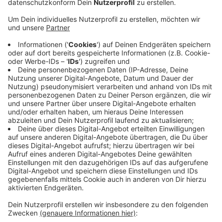
Städten wie Augsburg, Potsdam und Mainz.
Veröffentlicht:
Freitag, 13.03.2026 06:36
Anzeige
Im zugrundeliegenden Index wurde gemessen wie
stark Arbeitnehmer vor allem flexible Arbeitsräume
oder die „Work-Life-Balance“ schätzen. Bewertet
wurden dafür unter anderem die ÖPNV-Anbindung,
Wohnkosten, flexible Arbeitsplätze und
Lebensqualität. Laut IWG punktet Leverkusen vor
allem mit der Nähe zu großen Arbeitgebern,
vergleichsweise günstigen Lebenshaltungskosten und
vielen Möglichkeiten für flexibles Arbeiten.
Anzeige