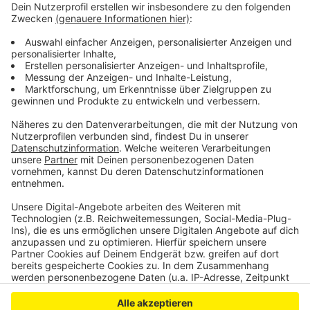
einen Pflichtverteidiger zur Seite gestellt. Weitere
Ermittlungen zum Motiv oder zum Tathergang dauern
noch an, sagte uns Oberstaatsanwalt Bremer. Auch zur
Ursache des Autounfalls gibt es keine offiziellen
Auskünfte, auch wenn vieles für einen versuchten
Suizid spricht.
Anzeige
Anzeige
Anzeige