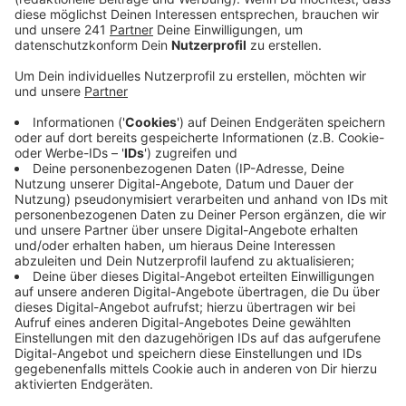
Staatsanwaltschaft hat sich der
Gesundheitszustand des Beschuldigten nun aber
stabilisiert.
Veröffentlicht:
Freitag, 25.03.2022 14:34
Anzeige
Der Lindlarer ist wieder ansprechbar, und so wurde ihm
am Donnerstag im Krankenhaus der Haftbefehl
verkündet. Der 63-Jährige soll seine gleichaltrige
Ehefrau in Vorderrübach getötet haben. Sie wurde am
Sonntagabend mit schwersten Kopfverletzungen in
ihrem Haus entdeckt und starb später in einer Klinik.
Der Mann erlitt noch am selben Abend bei einem
Autounfall lebensgefährliche Verletzung. Bisher
schweigt der 63-Jährige zu den Vorwürfen, er bekam