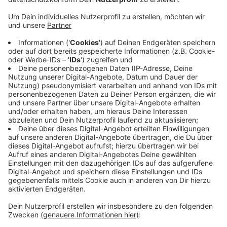
Veröffentlicht:
Mittwoch, 15.11.2023 06:07
Anzeige
Die Gemeinde hat deshalb nach eigenen Angaben
keine andere Wahl als eine weitere Turnhalle in den
Blick zu nehmen. Eine Umnutzung der Sülztalhalle bei
Hartegasse sei jedoch generell eine temporäre
Übergangslösung, bis die Container für Flüchtlinge
neben der kleinen Turnhalle am Schwimmbad stehen,
betont die Gemeinde. Bis es jeweils so weit ist,
könnten aber noch einige Wochen vergehen.
Anzeige