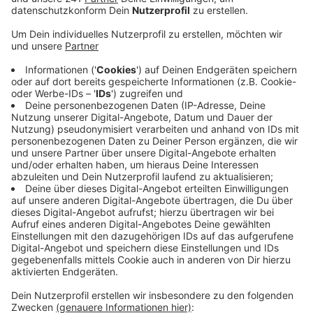
Maßnahmen des ISEK betreffen ausschließlich den
Hauptort – dort ist im Vorfeld der größte
Handlungsbedarf ermittelt worden. Konkret wird
zuerst an der Kulturarena gearbeitet, aber auch
der Marktplatz und der Busbahnhof gehören zu
Phase 1. Das Besondere am Lindlarer Konzept: Die
Baumaßnahmen sollen alle mit recycelten
Baustoffen umgesetzt werden – ein absolutes
Alleinstellungsmerkmal. Wenn alles rund läuft, soll
ab 2023 gebaut werden – fünf Jahre später soll
Phase 1 dann fertig sein. Nach dem Ratsbeschluss
in knapp zwei Wochen soll in einem ersten Schritt
die Aufnahme in die Städtebauförderung
beantragt werden – auch dabei stehen die Chancen
auf eine Zusage gut, heißt es aus dem Rathaus.
Veröffentlicht:
Freitag, 10.06.2022 17:11