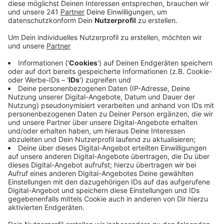
Fahrplan: Die RB 25 zwischen Köln und Lüdenscheid
fährt noch bis heute Abend um halb elf weiterhin
nur im Zwei-Stunden-Takt.
Veröffentlicht:
Montag, 29.01.2024 06:36
Anzeige
Die S 11 zwischen Bergisch Gladbach und dem
Düsseldorfer Flughafen soll dagegen wieder nach Plan
fahren. Die RB 48 über Leichlingen war ohnehin nicht
vom Streik betroffen.
Die Bahn und die Gewerkschaft wollen ab dem 5.
Februar wieder miteinander verhandeln – unter
Ausschluss der Öffentlichkeit.
Beide Seiten gaben an,
dass das Ziel ein Tarifabschluss Anfang März sei. Bis
einschließlich 3. März gilt eine Friedenspflicht - Streiks