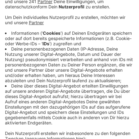
Halle zu gedenken.
Veröffentlicht:
Freitag, 11.10.2019 06:35
Anzeige
Kölns Oberbürgermeisterin Reker sagte, sie schäme
sich dafür, dass rechtsextreme und Antisemitische
Anschläge wie in Halle bei uns möglich seien. Der
stellvertretende Vorsitzende der DIG Helge David
Gilberg sagte, der Anschlag zeige: es werde dunkel in
Deutschland. Solidarität wie bei der Mahnwache sei
für die Juden aber auch für alle Demokraten wichtig.
Beim Anschlag in Halle hatte ein mutmaßlich
rechtsextremer Täter zwei Menschen getötet. Die
Ermittler gehen davon aus, dass er Mann auch
versucht hatte in eine Synagoge einzudringen um dort
Menschen aus Judenhass zu töten.