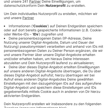
haben, anstatt Hilfe zu holen.
Veröffentlicht:
Dienstag, 25.03.2025 06:34
Anzeige
Die Beschuldigte soll sich jetzt das erste Mal konkret
zu dem Vorwurf geäußert haben. Ihren Angaben
zufolge soll es sich um eine Fehlgeburt gehandelt
haben, so die Staatsanwaltschaft. Die Frage, ob das
Kind zum Tatzeitpunkt tatsächlich schon tot war oder
noch gelebt hat, hätte ausschließlich eine
Untersuchung der Leiche beantworten können. Jedoch
wurde eine Leiche trotz einer großer Suchaktion unter
anderem auf der Leppe-Deponie in Lindlar bis heute
nicht gefunden. Das Ermittlungs-Verfahren soll jetzt
eingestellt und die Frau aus der U-Haft entlassen