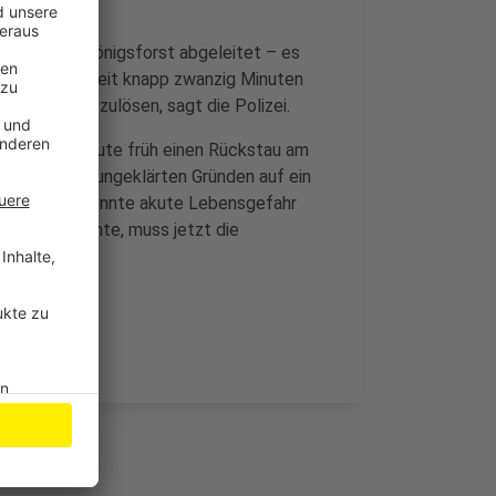
hr wurde in Königsforst abgeleitet – es
 Wartezeit. Seit knapp zwanzig Minuten
nnt sich aufzulösen, sagt die Polizei.
ach sieben heute früh einen Rückstau am
i aus noch ungeklärten Gründen auf ein
der Notarzt konnte akute Lebensgefahr
 kommen konnte, muss jetzt die