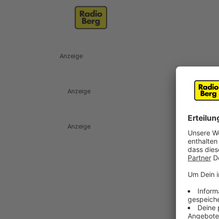
Anzeige
Anzeige
Anzeige