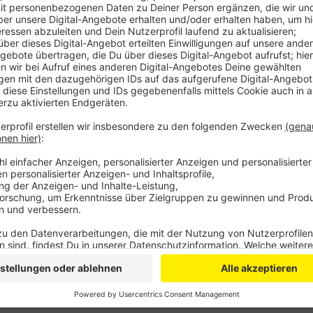
Zeitweise war die Autobahn voll gesperrt. Der Verke
kam zu kilometerlangen Staus und fast einer Stunde
sind wieder alle Spuren freigegeben und der Stau begi
Nach ersten Erkenntnissen hatte es gegen viertel n
Autobahnkreuz gegeben. Der Motorradfahrer war dabe
Auto aufgefahren. Er wurde dabei schwer verletzt, 
nicht ausschließen. Wie es zu dem tragischen Unfall
Auswertung der Spuren klären. (Stand 10.30 Uhr)
Anzeige