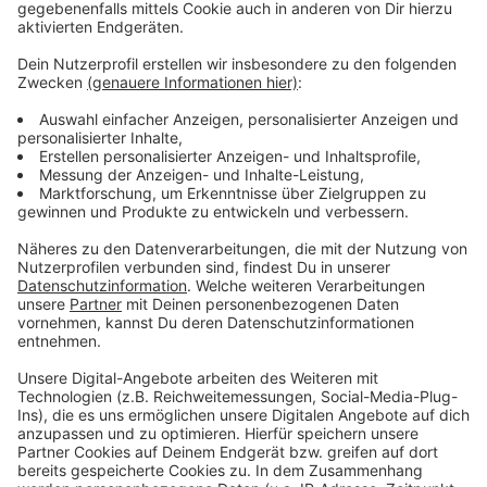
Wir benötigen Ihre
Zustimmung, um den YouTube
Video-Service zu laden!
Wir verwenden einen Service eines
Drittanbieters, um Videoinhalte
einzubetten. Dieser Service kann
Daten zu Ihren Aktivitäten
sammeln. Bitte lesen Sie die
Details durch und stimmen Sie der
Nutzung des Service zu, um dieses
Video anzusehen.
Mehr Informationen
Offizielles Video
Akzeptieren
Anzeige