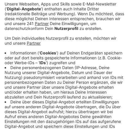
Kennengelernt haben sich Lotte und Max in bei einem
Lotte Gig in Mannheim. Der musikalische Funke sprang
sofort über. Nach dem Ende von Giesingers 2-jährigen
Tour und mitten in Lottes Arbeit an ihrem neuen Album
"Glück", welches im Oktober erscheint, haben sich die
beiden getroffen und festgestellt, dass spannende
Zeiten auf sie zukommen. Daraus ist die gemeinsame
Single "Auf da, was da noch kommt". Eine Hommage an
ihre Freundschaft und ein "Prosit" auf das Leben. Dass
die beiden noch mit jeder Menge anderer Promis
befreundet sind, beweist das Video zum Song, in dem
sich Leute wie Johannes Oerding, Tim Mälzer oder
Tom Beck die Klinke in die Hand geben.
Anzeige