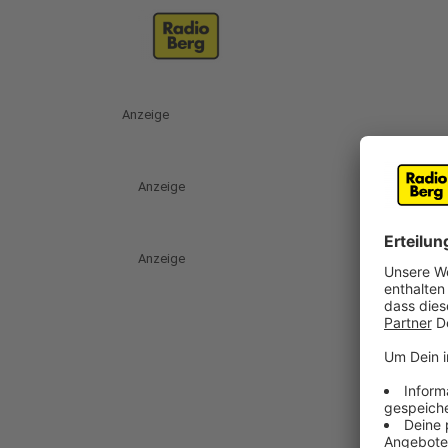
Anzeige
Anzeige
Anzeige