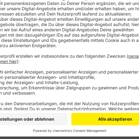
Auch bei uns im Bergischen haben viele Junghasen R
überlebt, so dass es wieder mehr Feldhasen gibt, s
hoppeln im Schnitt 34 Hasen über jeden Quadratkilo
an manchen Tagen bis zu einem halben Dutzend Feld
Hegering.
Die Jägershaft hat die Population der Hasen unterst
vieler gesunder Kräuter zur Nahrung und der Jagd au
Auch eine Landwirtschaft mit kleinen Feldern und H
Jägerschaft.
Anzeige