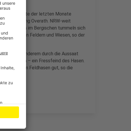
egen und Kälte der letzten Monate
agt der Hegering Overath. NRW-weit
meter. Bei uns im Bergischen tummeln sich
hasen auf den Feldern und Wiesen, so der
ützt: Unter anderem durch die Aussaat
f Waschbären – ein Fressfeind des Hasen.
ecken tun dem Feldhasen gut, so die