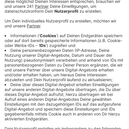
Entwurf für die neue Mieterschutzverordnung.
Veröffentlicht:
Mittwoch, 22.01.2025 16:14
Anzeige
Auch in Overath ist der Wohnungsmarkt nach
Einschätzung der Landesregierung mittlerweile so
angespannt, dass die Regeln für Vermietungen
verschärft werden müssen. Die Mietpreisbremse
besagt unter anderem, dass die Miete einer neu
vermieteten Wohnung höchstens zehn Prozent über
der ortsüblichen Vergleichsmiete liegen darf. Der
Deutsche Mieterbunds begrüßt die Ausweitung, hält
sie aber nicht für ausreichend: Auch Odenthal,
Burscheid und Wermelskirchen hätten in die
Verordnung aufgenommen werden müssen. Odenthal
sei trotz teurem Wohnungsmarkt nur wegen der