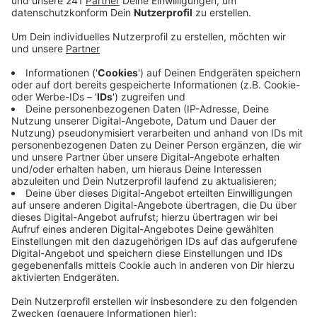
Veröffentlicht:
Freitag, 19.07.2019 12:08
Anzeige
Eine riesige Halle mit nachgebautem Mondgestein und
völlig dunkel soll helfen, Roboter und Fahrzeuge zu
bauen, die oben auf dem Mond gut arbeiten können.
Die Halle wird keine Fenster haben, damit
Lichtverhältnisse wie auf dem Erdtrabanten simuliert
werden können. Neugebaut wird auch eine Art mobile
Mondbasis. Flexhub soll helfen ganze Missionen hier
auf der Erde zu trainieren. Und das bereits aktive
Speziallabor :envihab erforscht alle medizinischen
Belange. Wissenschaftler und Astronauten aus aller
Welt sollen dann künftig in Köln am Ziel einer
dauerhaften Präsenz des Menschen auf dem Mond
forschen.