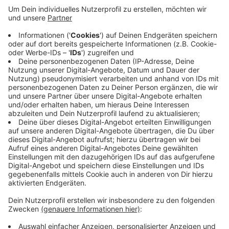
Anzeige
Er zog sich dabei tödliche Verletzungen zu. Um die
Unfall-Ursache zu klären, wurde das Verkehrsunfall-
Aufnahme-Team der Kölner Polizei hinzugezogen. Die
Straße war gestern Abend während des Polizei-
Einsatzes komplett gesperrt. Die Ermittlungen laufen.
Klar ist aktuell nur, dass es sich um einen Allein-Unfall
handelt.
Anzeige