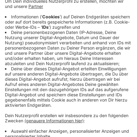
Wie lange ist Stand jetzt noch nicht absehbar. Nach
ersten Erkenntnissen hat es dort gegen 16 Uhr einen
Unfall gegeben: Eine Person ist dabei in ihrem Auto
eingeklemmt worden und musste befreit werden.
Weitere Details konnte uns die Leitstelle noch nicht
nennen, da der Einsatz noch läuft. (Stand 17 Uhr).
Anzeige
Anzeige