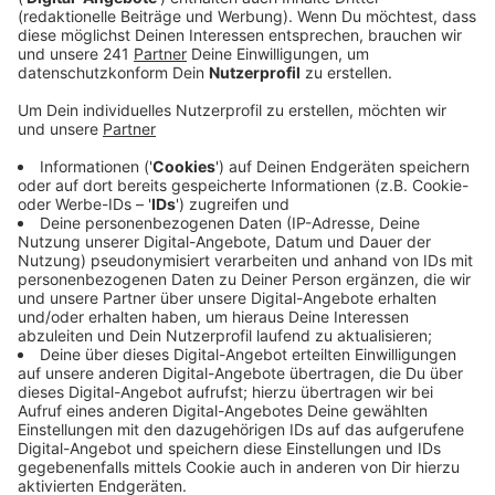
Anzeige
Die Oberbergische Polizei hat im Rahmen des
‚Netzwerks Kradfahrer‘ am Sonntag überall im
Oberbergischen kontrolliert. Dabei waren fast 370
Verkehrs-Teilnehmer zu schnell unterwegs. Davon
waren rund 60 Motorradfahrer zu schnell, 18 erwartet
nun ein Ordnungswidrigkeits-Verfahren.
Trauriger Spitzenreiter war ein Biker in Nümbrecht: Er
war 72 km/h zu schnell unterwegs, so die Polizei. 6
Motorradfahrer und 5 Autofahrer werden wohl ihren
Führerschein abgeben müssen.
Die Polizei hat auch Durchfahrts-Verbote in Waldbröl
und Lindlar kontrolliert – auch hier mussten 25 Biker
ein Verwarngeld zahlen. Gleichzeitig hat die Polizei
aber auch Sicherheits-Tipps gegeben.