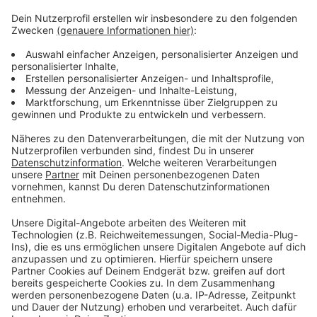
Ähnlich bei der Kontroll-Aktion ‚Kaffee und Knöllchen‘
der Polizei Rheinberg an der L101 in Wermelskirchen:
Unterstützt wurden die Verkehrs-Polizisten von einem
Sachverständigen des TÜV Rheinland und zwei
Rettungs-Sanitätern. Es gab unter anderem zwei
Strafanzeigen wegen Fahrens ohne Führerschein, vier
Verwarngelder und sechs Ordnungswidrigkeiten. Unter
anderem war ein Kontrollierter angetrunken
unterwegs.
Anzeige
Anzeige