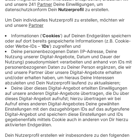
Veröffentlicht:
Samstag, 02.04.2022 11:05
Anzeige
Entsprechend beginnen auch wieder die Aktionen der
Polizei, um aufzuklären und vor Gefahren zu warnen. Im
Rheinisch-Bergischen heißt es am Sonntag wieder von
11 bis 17 Uhr Kaffee und Knöllchen. Die Polizei wird
unter anderem auf einem Parkplatz an der B506 in
Kürten-Bechen Biker kontrollieren. Ein
Sachverständiger wird die Motorräder auf
Veränderungen oder Umbauten überprüfen.
Neben den Kontrollen wollen die Beamten aber auch
bei einer Tasse Kaffee mit den Motorradfahrern ins
Gespräch kommen. Dabei geht es um Themen wie
Sicherheit, Unfallrisiko, Wahrnehmung und erste Hilfe.
Dafür sind verschiedene Experten vor Ort. Kreisweit