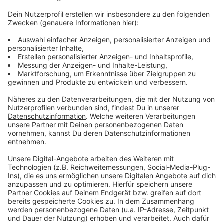
mussten Alt aber nach Fahrfehler und
Maschinenschaden in der drittletzten Runde ziehen
lassen. Mit 20 Sekunden Rückstand wurde der
Oberberger erneut dritter.
Es gewann in Assen zweimal der WM-erfahrene
Klassen-Neuling und Favorit Jonas Folger vor
Titelverteidiger Ilya Mikhalchik (UKR). Die IDM ist auf
vier Events mit je zwei Rennen reduziert worden
(Sachsen, Lausitz, Hockenheim). Am letzten August-
Wochenende fährt Alt die 24 Stunden von LeMans.
Anzeige
Anzeige