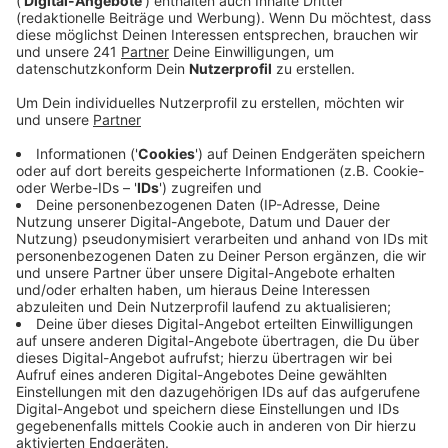
Veröffentlicht:
Sonntag, 16.08.2020 17:32
Anzeige
Nach dem Qualifying startete Alt aus der ersten
Startreihe von Position drei. Der erste Lauf muste um
eine Dreiviertelstunde verschoben werden, da es
technische Probleme mit der Ampelanlage gab. Platz
drei war hier für Alt nie wirklich in Gefahr, aber auf die
beiden Führenden verlor er bis ins Ziel 13 Sekunden.
Im zweiten Lauf ging es für den 24jährigen
Nümbrechter von Position sieben aus ins Rennen. Er
erwischte keinen guten Start, arbeitete sich aber
kontinulierlich von Rang acht nach vorne. Im Kampf
ums Podium lieferte er sich dann mit zwei
Konkurrenten einen packenden Kampf. Die beiden