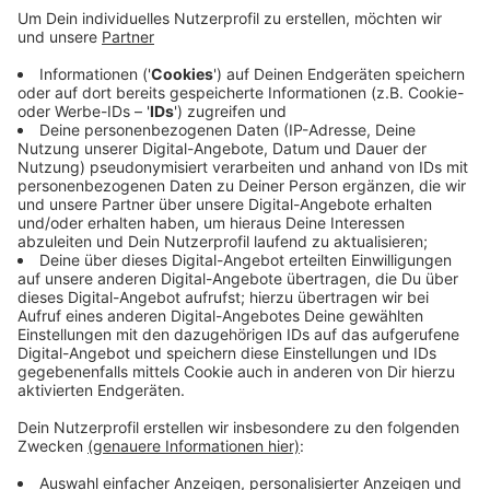
Der bergische Abfallwirtschaftsverband BAV hat jetzt
Nachholtermine bekanntgegeben: In Hückeswagen,
Engelskirchen und Reichshof wird die Müllabfuhr in den
betroffenen Straßen am kommenden Samstag
nachgeholt.
In Leichlingen, Burscheid und Radevormwald gibt es
keinen festen Termin: Hier werden die Mülltonnen im
Lauf der Woche geleert, also einfach stehenlassen.
Anzeige
Anzeige